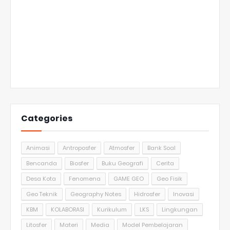
Categories
Animasi
Antroposfer
Atmosfer
Bank Soal
Bencanda
Biosfer
Buku Geografi
Cerita
Desa Kota
Fenomena
GAME GEO
Geo Fisik
Geo Teknik
Geography Notes
Hidrosfer
Inovasi
KBM
KOLABORASI
Kurikulum
LKS
Lingkungan
Litosfer
Materi
Media
Model Pembelajaran