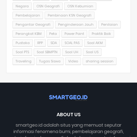
Negara
OSN Geografi
OSN Kebumian
Pembelajaran
Pembinaan KSN Geografi
Pengantar Geografi
Penginderaan Jauh
Penilaian
Perangkat KBM
Peta
Power Point
Praktik Baik
Pustaka
RPP
SDA
SOAL PAS
Soal AKM
Soal PTS
Soal SBMPTN
Soal UH
Soal US
Traveling
Tugas Siswa
Video
sharing session
ABOUT US
smartgeo.id adalah situs yang memuat seputar
informasi fenomena bumi, pembelajaran geografi,