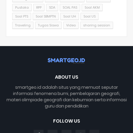
Pustaka
RPP
SDA
SOAL PAS
Soal AKM
Soal PTS
Soal SBMPTN
Soal UH
Soal US
Traveling
Tugas Siswa
Video
sharing session
ABOUT US
smartgeo.id adalah situs yang memuat seputar
informasi fenomena bumi, pembelajaran geografi,
materi olimpiade geografi dan kebumian serta informasi
guru dan pendidikan
FOLLOW US