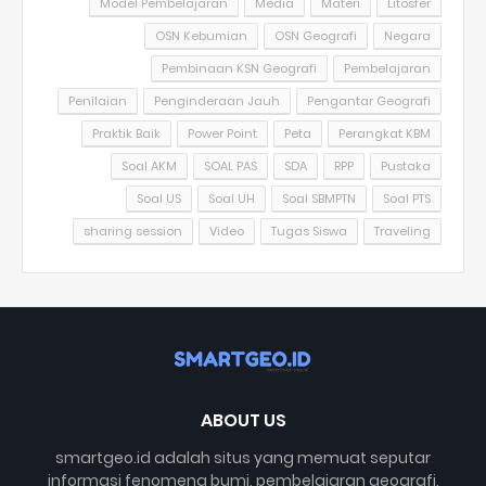
Model Pembelajaran
Media
Materi
Litosfer
OSN Kebumian
OSN Geografi
Negara
Pembinaan KSN Geografi
Pembelajaran
Penilaian
Penginderaan Jauh
Pengantar Geografi
Praktik Baik
Power Point
Peta
Perangkat KBM
Soal AKM
SOAL PAS
SDA
RPP
Pustaka
Soal US
Soal UH
Soal SBMPTN
Soal PTS
sharing session
Video
Tugas Siswa
Traveling
ABOUT US
smartgeo.id adalah situs yang memuat seputar
informasi fenomena bumi, pembelajaran geografi,