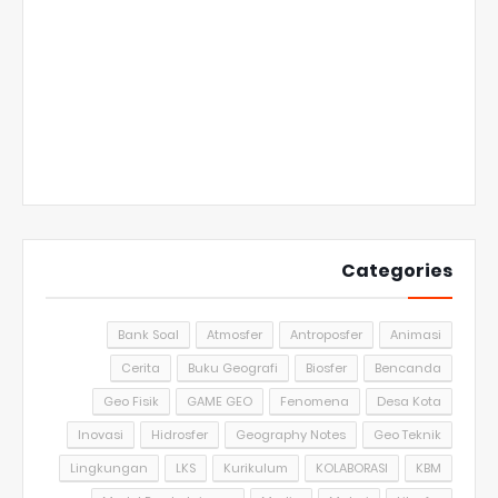
Categories
Bank Soal
Atmosfer
Antroposfer
Animasi
Cerita
Buku Geografi
Biosfer
Bencanda
Geo Fisik
GAME GEO
Fenomena
Desa Kota
Inovasi
Hidrosfer
Geography Notes
Geo Teknik
Lingkungan
LKS
Kurikulum
KOLABORASI
KBM